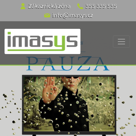
Zákaznická zóna
355 335 535
info@imasys.cz